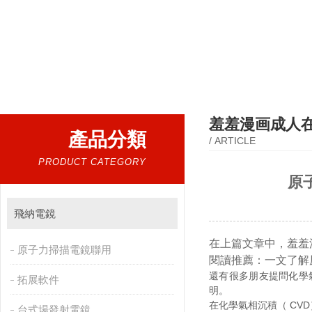
熱門搜索：
掃描電鏡，台式掃描電鏡，製樣設備CP離子研磨儀，原位樣品杆，可視化顆粒檢測，高
羞羞漫画成人
產品分類
/ ARTICLE
PRODUCT CATEGORY
原
飛納電鏡
在上篇文章中，羞羞
原子力掃描電鏡聯用
閱讀推薦：一文了解
還有很多朋友提問化學
拓展軟件
明。
在化學氣相沉積（ CV
台式場發射電鏡