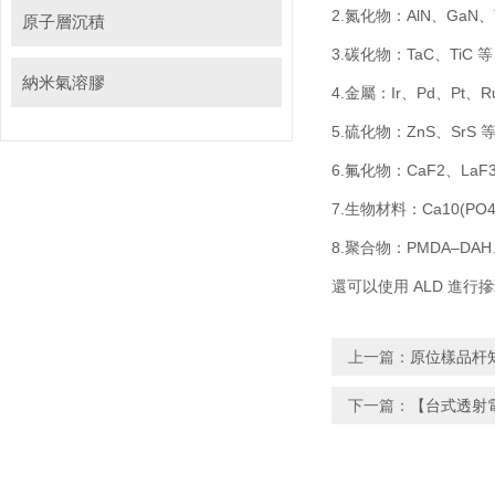
2.氮化物：AlN、GaN、T
原子層沉積
3.碳化物：TaC、TiC 等
納米氣溶膠
4.金屬：Ir、Pd、Pt、R
5.硫化物：ZnS、SrS 
6.氟化物：CaF2、LaF
7.生物材料：Ca10(PO
8.聚合物：PMDA–DAH
還可以使用 ALD 進
上一篇：
原位樣品杆
下一篇：
【台式透射