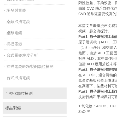
附性較差，不夠致密，
由於 CVD 缺乏自鈍
場發射電鏡
CVD 通常還需要較高
桌麵掃描電鏡
本篇文章羞羞漫画免费
视频一起交流探討。
桌麵電鏡
Part1 原子層沉積工
原子層沉積（ALD ）
掃描電鏡
（1-5 nm/秒）和空間 A
然而，由於 ALD 
台式電鏡粒度分析
對卷 ALD，其中當使
但當 ALD 應用於粉末
掃描電鏡幹粉製劑顆粒檢測
Part2
原子層沉積需要
在 ALD 中，適合沉積
台式掃描電鏡
氣會從基板和壁上快速蒸
在高溫下，某些材料可
Part3
原子層沉積工藝
可視化顆粒檢測
技術行業和學術界對可
1.氧化物：Al2O3、CaO
樣品製備
ZnO 等